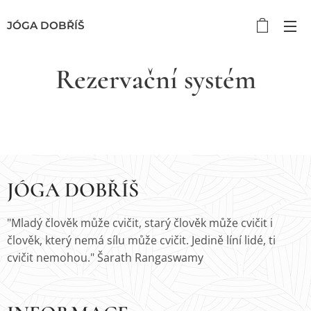
JÓGA DOBŘÍŠ
Rezervační systém
JÓGA DOBŘÍŠ
"Mladý člověk může cvičit, starý člověk může cvičit i
člověk, který nemá sílu může cvičit. Jedině líní lidé, ti
cvičit nemohou." Šarath Rangaswamy