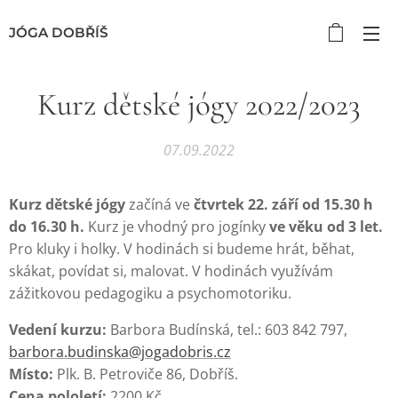
JÓGA DOBŘÍŠ
Kurz dětské jógy 2022/2023
07.09.2022
Kurz dětské jógy
začíná ve
čtvrtek 22. září od 15.30 h
do 16.30 h.
Kurz je vhodný pro jogínky
ve věku od 3 let.
Pro kluky i holky. V hodinách si budeme hrát, běhat,
skákat, povídat si, malovat. V hodinách využívám
zážitkovou pedagogiku a psychomotoriku.
Vedení kurzu:
Barbora Budínská, tel.: 603 842 797,
barbora.budinska@jogadobris.cz
Místo:
Plk. B. Petroviče 86, Dobříš.
Cena pololetí:
2200 Kč.