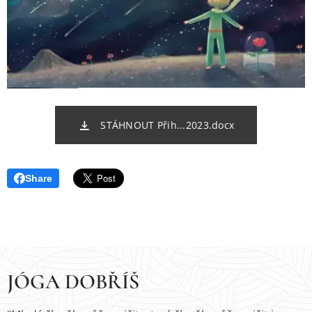
STÁHNOUT Přih...2023.docx
Share
JÓGA DOBŘÍŠ