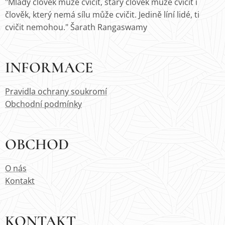
"Mladý člověk může cvičit, starý člověk může cvičit i
člověk, který nemá sílu může cvičit. Jedině líní lidé, ti
cvičit nemohou." Šarath Rangaswamy
INFORMACE
Pravidla ochrany soukromí
Obchodní podmínky
OBCHOD
O nás
Kontakt
KONTAKT